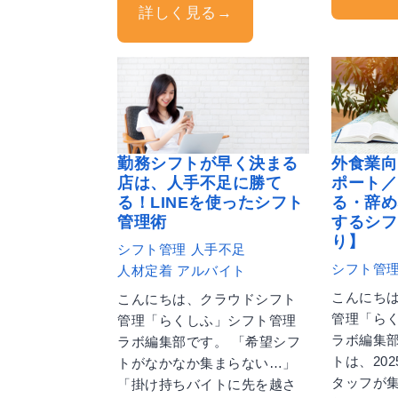
詳しく見る→
勤務シフトが早く決まる
外食業向
店は、人手不足に勝て
ポート／
る！LINEを使ったシフト
る・辞め
管理術
するシフ
り】
シフト管理
人手不足
シフト管
人材定着
アルバイト
こんにち
こんにちは、クラウドシフト
管理「ら
管理「らくしふ」シフト管理
ラボ編集部
ラボ編集部です。 「希望シフ
トは、20
トがなかなか集まらない…」
タッフが
「掛け持ちバイトに先を越さ