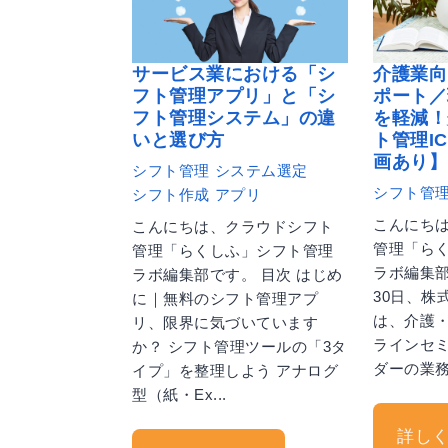
サービス業における「シ
介護業向
フト管理アプリ」と「シ
ポート／
フト管理システム」の違
を軽減！
いと選び方
ト管理I
画あり】
シフト管理
システム選定
シフト管
シフト作成
アプリ
こんにち
こんにちは、クラウドシフト
管理「ら
管理「らくしふ」シフト管理
ラボ編集部で
ラボ編集部です。 目次 はじめ
30日、株
に｜無料のシフト管理アプ
は、介護
リ、限界に気づいています
ラインセ
か？ シフト管理ツールの「3タ
ダーの業
イプ」を整理しよう アナログ
型（紙・Ex...
詳し