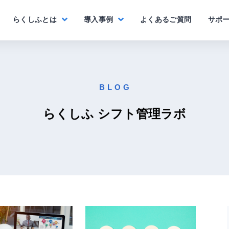
らくしふとは
導入事例
よくあるご質問
サポ
B L O G
らくしふ シフト管理ラボ