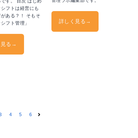
管理ラボ編集部です。
です。 目次 はじめ
なシフトは経営にも
がある？！ そもそ
詳しく見る→
なシフト管理」
く見る→
3
4
5
6