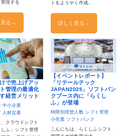
を実現する
トをようやく作成。
く見る→
詳しく見る→
【イベントレポート】
けで売上げアッ
「リテールテック
ト管理の最適化
JAPAN2025」ソフトバン
す経営メリット
クブース内に「らくし
ふ」が登場
理
中小企業
時間別理想人数
シフト管理
営
人材定着
小売業
ソフトバンク
は、クラウドシフト
こんにちは、らくしふシフト
くしふ」シフト管理