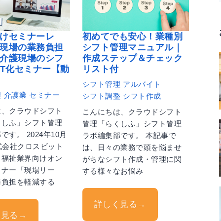
けセミナーレ
初めてでも安心！業種別
現場の業務負担
シフト管理マニュアル｜
介護現場のシフ
作成ステップ＆チェック
CT化セミナー【動
リスト付
シフト管理
アルバイト
理
介護業
セミナー
シフト調整
シフト作成
は、クラウドシフト
こんにちは、クラウドシフト
くしふ」シフト管理
管理「らくしふ」シフト管理
す。 2024年10月
ラボ編集部です。 本記事で
式会社クロスビット
は、日々の業務で頭を悩ませ
・福祉業界向けオン
がちなシフト作成・管理に関
ミナー「現場リー
する様々なお悩み
務負担を軽減する
詳しく見る→
く見る→