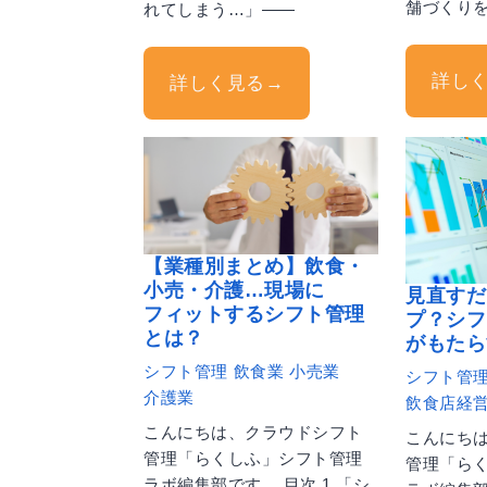
舗づくり
れてしまう…」——
詳し
詳しく見る→
【業種別まとめ】飲食・
小売・介護…現場に
見直すだ
フィットするシフト管理
プ？シフ
とは？
がもたら
シフト管理
飲食業
小売業
シフト管
介護業
飲食店経
こんにちは、クラウドシフト
こんにち
管理「らくしふ」シフト管理
管理「ら
ラボ編集部です。 目次 1.「シ