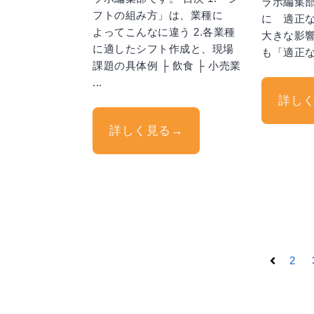
ラボ編集部
フトの組み方」は、業種に
に 適正
よってこんなに違う 2.各業種
大きな影響
に適したシフト作成と、現場
も「適正
課題の具体例 ├ 飲食 ├ 小売業
...
詳し
詳しく見る→
2